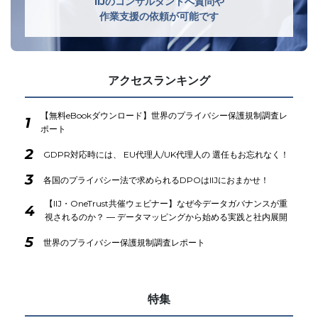
IIJのコンサルタントへ質問や
作業支援の依頼が可能です
アクセスランキング
【無料eBookダウンロード】世界のプライバシー保護規制調査レ
1
ポート
2
GDPR対応時には、 EU代理人/UK代理人の 選任もお忘れなく！
3
各国のプライバシー法で求められるDPOはIIJにおまかせ！
【IIJ・OneTrust共催ウェビナー】なぜ今データガバナンスが重
4
視されるのか？ ― データマッピングから始める実践と社内展開
5
世界のプライバシー保護規制調査レポート
特集