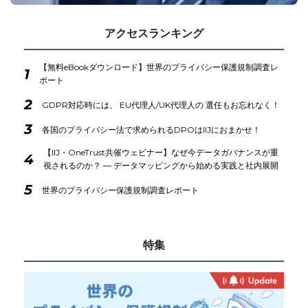
アクセスランキング
【無料eBookダウンロード】世界のプライバシー保護規制調査レ
1
ポート
2
GDPR対応時には、 EU代理人/UK代理人の 選任もお忘れなく！
3
各国のプライバシー法で求められるDPOはIIJにおまかせ！
【IIJ・OneTrust共催ウェビナー】なぜ今データガバナンスが重
4
視されるのか？ ― データマッピングから始める実践と社内展開
5
世界のプライバシー保護規制調査レポート
特集