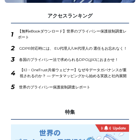
アクセスランキング
【無料eBookダウンロード】世界のプライバシー保護規制調査レ
1
ポート
2
GDPR対応時には、 EU代理人/UK代理人の 選任もお忘れなく！
3
各国のプライバシー法で求められるDPOはIIJにおまかせ！
【IIJ・OneTrust共催ウェビナー】なぜ今データガバナンスが重
4
視されるのか？ ― データマッピングから始める実践と社内展開
5
世界のプライバシー保護規制調査レポート
特集