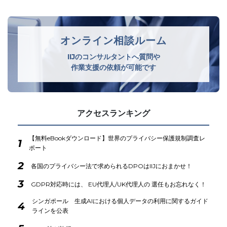
オンライン相談ルーム
IIJのコンサルタントへ質問や
作業支援の依頼が可能です
アクセスランキング
【無料eBookダウンロード】世界のプライバシー保護規制調査レ
1
ポート
2
各国のプライバシー法で求められるDPOはIIJにおまかせ！
3
GDPR対応時には、 EU代理人/UK代理人の 選任もお忘れなく！
シンガポール 生成AIにおける個人データの利用に関するガイド
4
ラインを公表