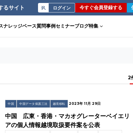
するサイト
今すぐ会員登録する
ログイン
ス
ナレッジベース
質問事例
セミナー
ブログ
特集
2
2023年 11月 29日
中国
中国データ保護三法
越境移転
中国 広東・香港・マカオグレーターベイエリ
アの個人情報越境取扱要件案を公表