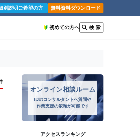
個別説明ご希望の方
無料資料ダウンロード
初めての方へ
検 索
件
オンライン相談ルーム
IIJのコンサルタントへ質問や
作業支援の依頼が可能です
アクセスランキング