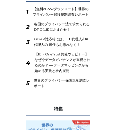
【無料eBookダウンロード】世界の
1
プライバシー保護規制調査レポート
各国のプライバシー法で求められる
2
DPOはIIJにおまかせ！
GDPR対応時には、 EU代理人/UK
3
代理人の 選任もお忘れなく！
【IIJ・OneTrust共催ウェビナー】
なぜ今データガバナンスが重視され
4
るのか？ ― データマッピングから
始める実践と社内展開
世界のプライバシー保護規制調査レ
5
ポート
特集