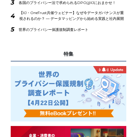
3
各国のプライバシー法で求められるDPOはIIJにおまかせ！
【IIJ・OneTrust共催ウェビナー】なぜ今データガバナンスが重
4
視されるのか？ ― データマッピングから始める実践と社内展開
5
世界のプライバシー保護規制調査レポート
特集