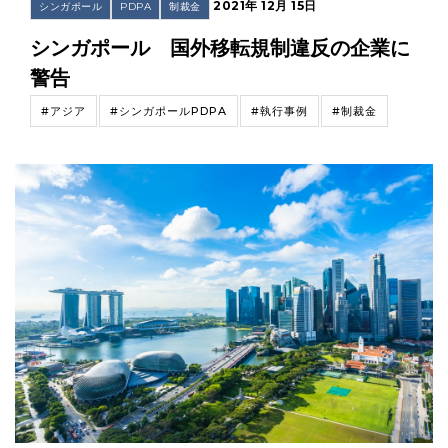
2021年 12月 15日
シンガポール
PDPA
制裁金
シンガポール 国外移転規制違反の企業に
警告
#アジア
#シンガポールPDPA
#執行事例
#制裁金