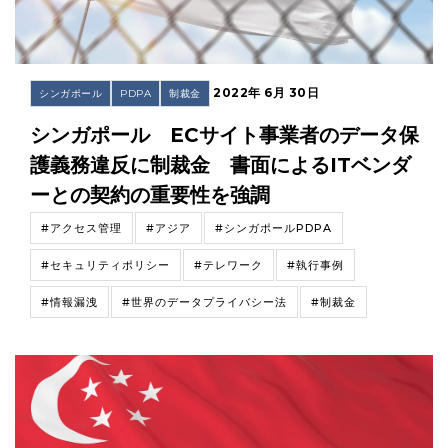
2022年 6月 30日
シンガポール
PDPA
制裁金
シンガポール ECサイト事業者のデータ保
護義務違反に制裁金 書面によるITベンダ
ーとの契約の重要性を強調
#アクセス管理
#アジア
#シンガポールPDPA
#セキュリティポリシー
#テレワーク
#執行事例
#情報漏洩
#世界のデータプライバシー法
#制裁金