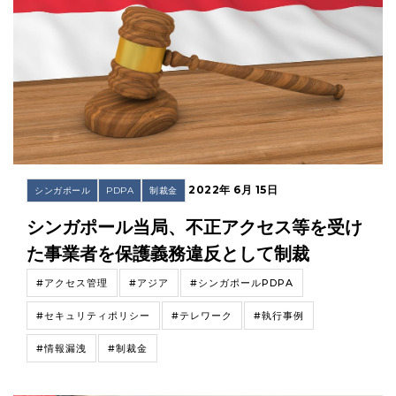
2022年 6月 15日
シンガポール
PDPA
制裁金
シンガポール当局、不正アクセス等を受け
た事業者を保護義務違反として制裁
#アクセス管理
#アジア
#シンガポールPDPA
#セキュリティポリシー
#テレワーク
#執行事例
#情報漏洩
#制裁金