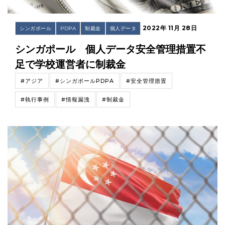
2022年 11月 28日
シンガポール
PDPA
制裁金
個人データ
シンガポール 個人データ安全管理措置不
足で学校運営者に制裁金
#アジア
#シンガポールPDPA
#安全管理措置
#執行事例
#情報漏洩
#制裁金