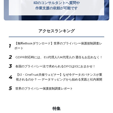
IIJのコンサルタントへ質問や
作業支援の依頼が可能です
アクセスランキング
【無料eBookダウンロード】世界のプライバシー保護規制調査レ
1
ポート
2
GDPR対応時には、 EU代理人/UK代理人の 選任もお忘れなく！
3
各国のプライバシー法で求められるDPOはIIJにおまかせ！
【IIJ・OneTrust共催ウェビナー】なぜ今データガバナンスが重
4
視されるのか？ ― データマッピングから始める実践と社内展開
5
世界のプライバシー保護規制調査レポート
特集