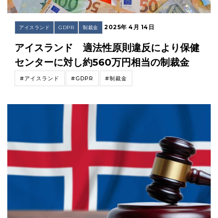
2025年 4月 14日
アイスランド
GDPR
制裁金
アイスランド 適法性原則違反により保健
センターに対し約560万円相当の制裁金
#アイスランド
#GDPR
#制裁金