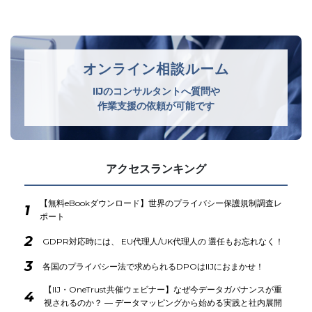
教育用ソフトウェア等提供事業…
オンライン相談ルーム
IIJのコンサルタントへ質問や
作業支援の依頼が可能です
アクセスランキング
【無料eBookダウンロード】世界のプライバシー保護規制調査レ
1
ポート
2
GDPR対応時には、 EU代理人/UK代理人の 選任もお忘れなく！
3
各国のプライバシー法で求められるDPOはIIJにおまかせ！
【IIJ・OneTrust共催ウェビナー】なぜ今データガバナンスが重
4
視されるのか？ ― データマッピングから始める実践と社内展開