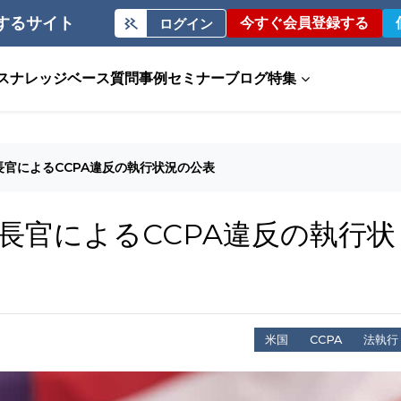
するサイト
今すぐ会員登録する
ログイン
ス
ナレッジベース
質問事例
セミナー
ブログ
特集
官によるCCPA違反の執行状況の公表
長官によるCCPA違反の執行状
米国
CCPA
法執行