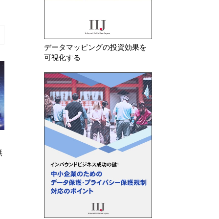
データマッピングの投資効果を
可視化する
2026年 7月 14日
2026年 6月 18日
無
ニュージャージー州 データブロ
ルイジアナ州 包
ーカー規制法が成立―センシティ
イバシー法が成立
ブデータの販売禁止及びデ…