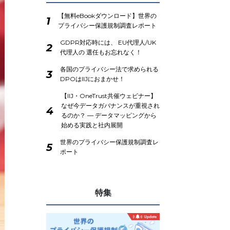
【無料eBookダウンロード】世界の
1
プライバシー保護規制調査レポート
GDPR対応時には、 EU代理人/UK
2
代理人の 選任もお忘れなく！
各国のプライバシー法で求められる
3
DPOはIIJにおまかせ！
【IIJ・OneTrust共催ウェビナー】
なぜ今データガバナンスが重視され
4
るのか？ ― データマッピングから
始める実践と社内展開
世界のプライバシー保護規制調査レ
5
ポート
特集