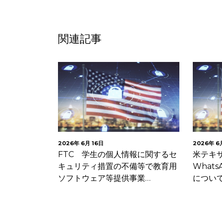
関連記事
2026年 6月 16日
2026年 6
的データプラ
FTC 学生の個人情報に関するセ
米テキ
キュリティ措置の不備等で教育用
What
ソフトウェア等提供事業…
につい