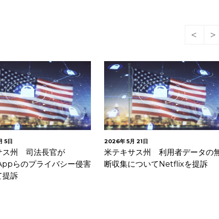
月 5日
2026年 5月 21日
サス州 司法長官が
米テキサス州 利用者データの
sAppらのプライバシー侵害
断収集についてNetflixを提訴
て提訴