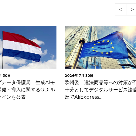
月 30日
2026年 7月 30日
ダデータ保護局 生成AIモ
欧州委 違法商品等への対策が
開発・導入に関するGDPR
十分としてデジタルサービス法
ラインを公表
反でAliExpress…