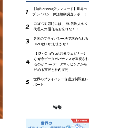
【無料eBookダウンロード】世界の
1
プライバシー保護規制調査レポート
GDPR対応時には、 EU代理人/UK
2
代理人の 選任もお忘れなく！
各国のプライバシー法で求められる
3
DPOはIIJにおまかせ！
【IIJ・OneTrust共催ウェビナー】
なぜ今データガバナンスが重視され
4
るのか？ ― データマッピングから
始める実践と社内展開
世界のプライバシー保護規制調査レ
5
ポート
特集