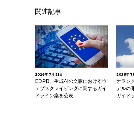
関連記事
2026年 7月 21日
2026年 7
の不備及び不
EDPB、生成AIの文脈におけるウ
オラン
していなかっ
ェブスクレイピングに関するガイ
デルの
用品メ…
ドライン案を公表
ガイド