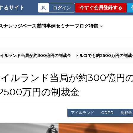
するサイト
今すぐ会員登録する
ログイン
ス
ナレッジベース
質問事例
セミナー
ブログ
特集
てアイルランド当局が約300億円の制裁金 トルコでも約2500万円の制裁
てアイルランド当局が約300億円
500万円の制裁金
アイルランド
GDPR
制裁金