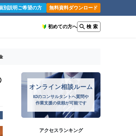
個別説明ご希望の方
無料資料ダウンロード
初めての方へ
検 索
金
の
オンライン相談ルーム
IIJのコンサルタントへ質問や
作業支援の依頼が可能です
アクセスランキング