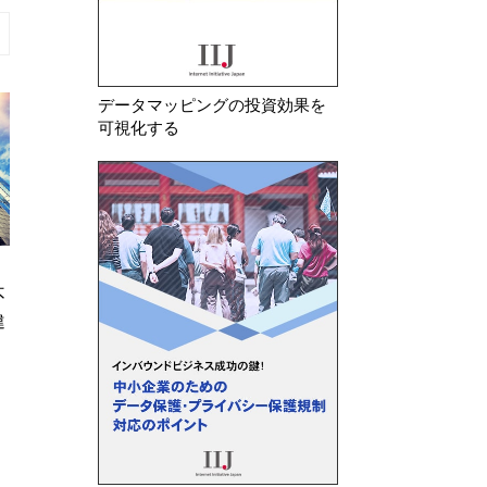
データマッピングの投資効果を
可視化する
2026年 7月 24日
2026年 7月 23日
不
イタリア 年齢確認及びAIモデル
韓国 安全管理措
違
事前学習に関する情報提供の不備
要な個人情報を廃
等で米国生成AI企業に…
たことを理由に生