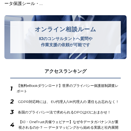
ータ保護シール・…
オンライン相談ルーム
IIJのコンサルタントへ質問や
作業支援の依頼が可能です
アクセスランキング
【無料eBookダウンロード】世界のプライバシー保護規制調査レ
1
ポート
2
GDPR対応時には、 EU代理人/UK代理人の 選任もお忘れなく！
3
各国のプライバシー法で求められるDPOはIIJにおまかせ！
【IIJ・OneTrust共催ウェビナー】なぜ今データガバナンスが重
4
視されるのか？ ― データマッピングから始める実践と社内展開