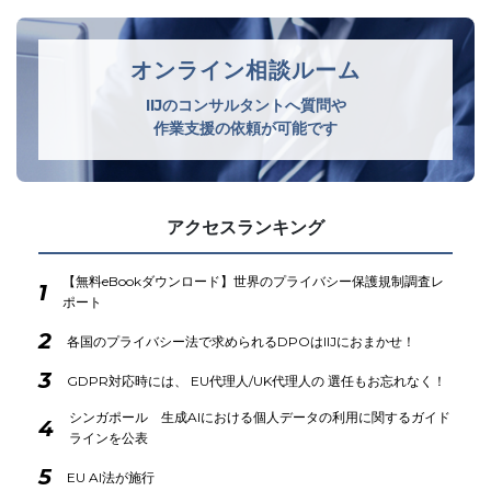
オンライン相談ルーム
IIJのコンサルタントへ質問や
作業支援の依頼が可能です
アクセスランキング
【無料eBookダウンロード】世界のプライバシー保護規制調査レ
1
ポート
2
各国のプライバシー法で求められるDPOはIIJにおまかせ！
3
GDPR対応時には、 EU代理人/UK代理人の 選任もお忘れなく！
シンガポール 生成AIにおける個人データの利用に関するガイド
4
ラインを公表
5
EU AI法が施行