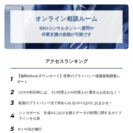
オンライン相談ルーム
IIJのコンサルタントへ質問や
作業支援の依頼が可能です
アクセスランキング
【無料eBookダウンロード】世界のプライバシー保護規制調査レ
1
ポート
2
GDPR対応時には、 EU代理人/UK代理人の 選任もお忘れなく！
3
各国のプライバシー法で求められるDPOはIIJにおまかせ！
シンガポール 生成AIにおける個人データの利用に関するガイド
4
ラインを公表
5
EU AI法が施行