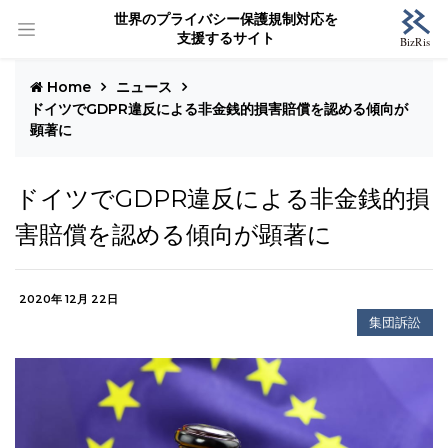
世界のプライバシー保護規制対応を
支援するサイト
Home
ニュース
ドイツでGDPR違反による非金銭的損害賠償を認める傾向が
顕著に
ドイツでGDPR違反による非金銭的損
害賠償を認める傾向が顕著に
2020年 12月 22日
集団訴訟