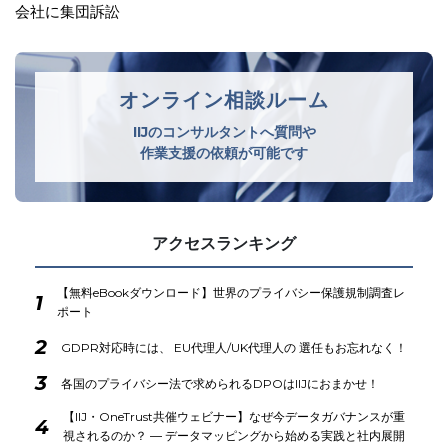
オンライン相談ルーム
IIJのコンサルタントへ質問や
作業支援の依頼が可能です
アクセスランキング
【無料eBookダウンロード】世界のプライバシー保護規制調査レ
1
ポート
2
GDPR対応時には、 EU代理人/UK代理人の 選任もお忘れなく！
3
各国のプライバシー法で求められるDPOはIIJにおまかせ！
【IIJ・OneTrust共催ウェビナー】なぜ今データガバナンスが重
4
視されるのか？ ― データマッピングから始める実践と社内展開