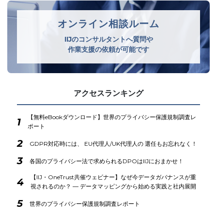
オンライン相談ルーム
IIJのコンサルタントへ質問や
作業支援の依頼が可能です
アクセスランキング
【無料eBookダウンロード】世界のプライバシー保護規制調査レ
1
ポート
2
GDPR対応時には、 EU代理人/UK代理人の 選任もお忘れなく！
3
各国のプライバシー法で求められるDPOはIIJにおまかせ！
【IIJ・OneTrust共催ウェビナー】なぜ今データガバナンスが重
4
視されるのか？ ― データマッピングから始める実践と社内展開
5
世界のプライバシー保護規制調査レポート