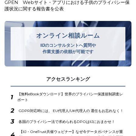
中国 インターネット空間における取締りを強化
オンライン相談ルーム
IIJのコンサルタントへ質問や
作業支援の依頼が可能です
アクセスランキング
【無料eBookダウンロード】世界のプライバシー保護規制調査レ
1
ポート
2
GDPR対応時には、 EU代理人/UK代理人の 選任もお忘れなく！
3
各国のプライバシー法で求められるDPOはIIJにおまかせ！
【IIJ・OneTrust共催ウェビナー】なぜ今データガバナンスが重
4