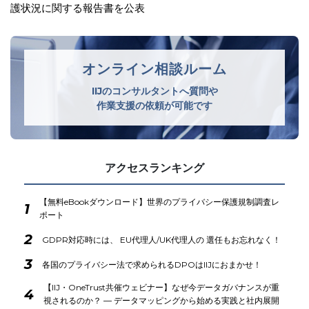
オンライン相談ルーム
IIJのコンサルタントへ質問や
作業支援の依頼が可能です
アクセスランキング
【無料eBookダウンロード】世界のプライバシー保護規制調査レ
1
ポート
2
GDPR対応時には、 EU代理人/UK代理人の 選任もお忘れなく！
3
各国のプライバシー法で求められるDPOはIIJにおまかせ！
【IIJ・OneTrust共催ウェビナー】なぜ今データガバナンスが重
4
視されるのか？ ― データマッピングから始める実践と社内展開