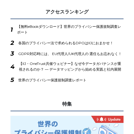
アクセスランキング
【無料eBookダウンロード】世界のプライバシー保護規制調査レ
1
ポート
2
各国のプライバシー法で求められるDPOはIIJにおまかせ！
3
GDPR対応時には、 EU代理人/UK代理人の 選任もお忘れなく！
【IIJ・OneTrust共催ウェビナー】なぜ今データガバナンスが重
4
視されるのか？ ― データマッピングから始める実践と社内展開
5
世界のプライバシー保護規制調査レポート
特集