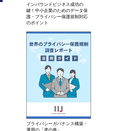
インバウンドビジネス成功の
26年 7月 23日
2026年 8月 6日
鍵！中小企業のためのデータ保
国 安全管理措置の不備及び不
中国 「情報セキュリテ
護・プライバシー保護規制対応
な個人情報を廃棄していなかっ
個人情報セキュリティ規範
のポイント
ことを理由に生活用品メ…
募集案）」に関する意見募
プライバシーガバナンス構築・
運用の「虎の巻」