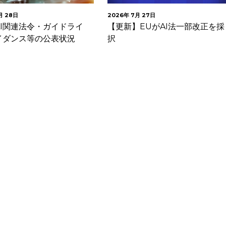
2026年 7月 27日
20
法令・ガイドライ
【更新】EUがAI法一部改正を採
韓
等の公表状況
択
要
た