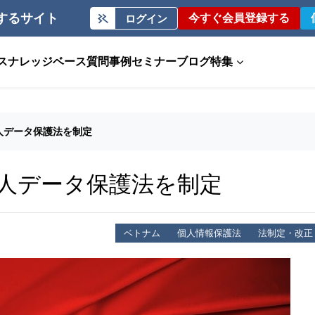
するサイト
今すぐ会員登録する
ログイン
ス
ナレッジベース
質問事例
セミナー
ブログ
特集
人データ保護法を制定
人データ保護法を制定
ベトナム
個人情報保護法
法制定・改正