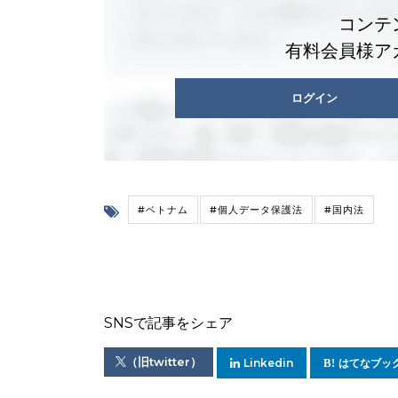
コンテ
有料会員様ア
ログイン
#ベトナム
#個人データ保護法
#国内法
SNSで記事をシェア
（旧twitter）
Linkedin
はてなブッ