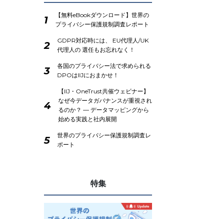
【無料eBookダウンロード】世界の
1
プライバシー保護規制調査レポート
GDPR対応時には、 EU代理人/UK
2
代理人の 選任もお忘れなく！
各国のプライバシー法で求められる
3
DPOはIIJにおまかせ！
【IIJ・OneTrust共催ウェビナー】
なぜ今データガバナンスが重視され
4
るのか？ ― データマッピングから
始める実践と社内展開
世界のプライバシー保護規制調査レ
5
ポート
特集