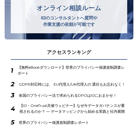
オンライン相談ルーム
IIJのコンサルタントへ質問や
作業支援の依頼が可能です
アクセスランキング
【無料eBookダウンロード】世界のプライバシー保護規制調査レ
1
ポート
2
GDPR対応時には、 EU代理人/UK代理人の 選任もお忘れなく！
3
各国のプライバシー法で求められるDPOはIIJにおまかせ！
【IIJ・OneTrust共催ウェビナー】なぜ今データガバナンスが重
4
視されるのか？ ― データマッピングから始める実践と社内展開
5
世界のプライバシー保護規制調査レポート