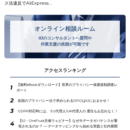
の不備等で米国生成AI企業に…
オンライン相談ルーム
IIJのコンサルタントへ質問や
作業支援の依頼が可能です
アクセスランキング
【無料eBookダウンロード】世界のプライバシー保護規制調査レ
1
ポート
2
各国のプライバシー法で求められるDPOはIIJにおまかせ！
3
GDPR対応時には、 EU代理人/UK代理人の 選任もお忘れなく！
【IIJ・OneTrust共催ウェビナー】なぜ今データガバナンスが重
4
視されるのか？ ― データマッピングから始める実践と社内展開