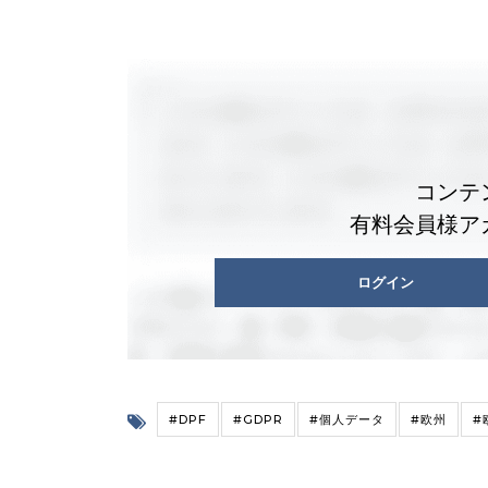
コンテ
有料会員様ア
ログイン
#DPF
#GDPR
#個人データ
#欧州
#