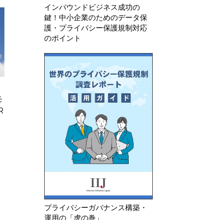
インバウンドビジネス成功の
鍵！中小企業のためのデータ保
護・プライバシー保護規制対応
のポイント
2026年 7月 30日
2026年 8月 7日
モ
欧州委 違法商品等への対策が不
フランスCNIL 
R
十分としてデジタルサービス法違
けるトラッキング
反でAliExpress…
る指針のQ&…
プライバシーガバナンス構築・
運用の「虎の巻」