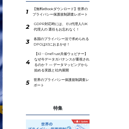
【無料eBookダウンロード】世界の
1
プライバシー保護規制調査レポート
GDPR対応時には、 EU代理人/UK
2
代理人の 選任もお忘れなく！
各国のプライバシー法で求められる
3
DPOはIIJにおまかせ！
【IIJ・OneTrust共催ウェビナー】
なぜ今データガバナンスが重視され
4
るのか？ ― データマッピングから
始める実践と社内展開
世界のプライバシー保護規制調査レ
5
ポート
特集