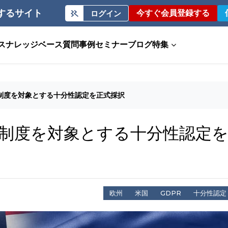
するサイト
今すぐ会員登録する
ログイン
ス
ナレッジベース
質問事例
セミナー
ブログ
特集
F制度を対象とする十分性認定を正式採択
F制度を対象とする十分性認定
欧州
米国
GDPR
十分性認定