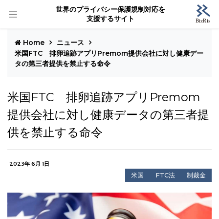
世界のプライバシー保護規制対応を
支援するサイト
Home
ニュース
米国FTC 排卵追跡アプリPremom提供会社に対し健康デー
タの第三者提供を禁止する命令
米国FTC 排卵追跡アプリPremom
提供会社に対し健康データの第三者提
供を禁止する命令
2023年 6月 1日
米国
FTC法
制裁金