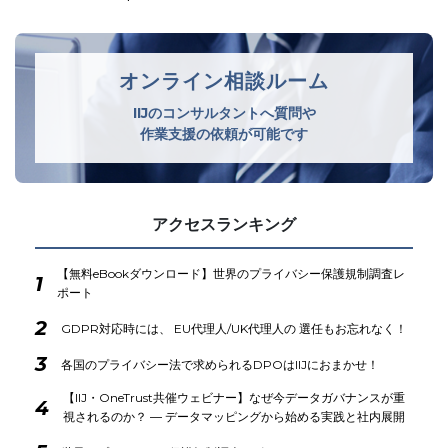
オンライン相談ルーム
IIJのコンサルタントへ質問や
作業支援の依頼が可能です
アクセスランキング
【無料eBookダウンロード】世界のプライバシー保護規制調査レ
1
ポート
2
GDPR対応時には、 EU代理人/UK代理人の 選任もお忘れなく！
3
各国のプライバシー法で求められるDPOはIIJにおまかせ！
【IIJ・OneTrust共催ウェビナー】なぜ今データガバナンスが重
4
視されるのか？ ― データマッピングから始める実践と社内展開