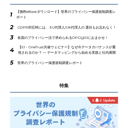
【無料eBookダウンロード】世界のプライバシー保護規制調査レ
1
ポート
2
GDPR対応時には、 EU代理人/UK代理人の 選任もお忘れなく！
3
各国のプライバシー法で求められるDPOはIIJにおまかせ！
【IIJ・OneTrust共催ウェビナー】なぜ今データガバナンスが重
4
視されるのか？ ― データマッピングから始める実践と社内展開
5
世界のプライバシー保護規制調査レポート
特集