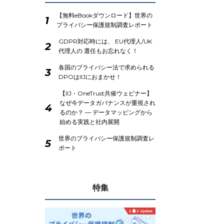
【無料eBookダウンロード】世界の
1
プライバシー保護規制調査レポート
GDPR対応時には、 EU代理人/UK
2
代理人の 選任もお忘れなく！
各国のプライバシー法で求められる
3
DPOはIIJにおまかせ！
【IIJ・OneTrust共催ウェビナー】
なぜ今データガバナンスが重視され
4
るのか？ ― データマッピングから
始める実践と社内展開
世界のプライバシー保護規制調査レ
5
ポート
特集