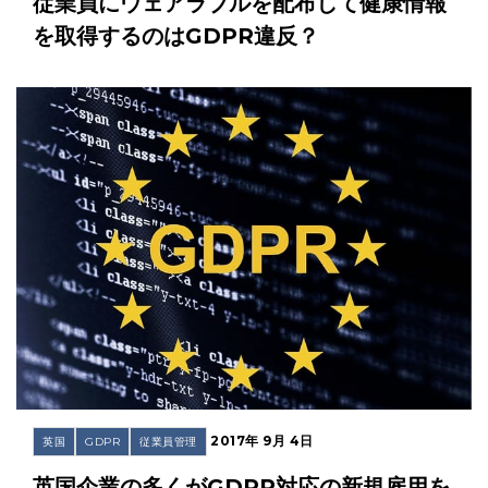
従業員にウェアラブルを配布して健康情報
を取得するのはGDPR違反？
2017年 9月 4日
英国
GDPR
従業員管理
英国企業の多くがGDPR対応の新規雇用を