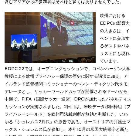
含むアジアからの参加者はそれほど多くはありませんでした。
欧州における
EDPCの影響力
の大きさは、イ
ベントに参加す
るゲストやパネ
リストにも現れ
ています。
EDPC 22では、オープニングセッションで、コペンハーゲン大学
教授による欧州プライバシー保護の歴史に関する講演に加え、ア
イルランド監督機関コミッショナーのヘレン・ディクソン氏をモ
デレータとし、サッカーワールドカップが開催されるドーハから
中継で、FIFA（国際サッカー連盟）DPOが加わったパネルディス
カッションが実施されました。2日目は、米欧データ移転枠組（プ
ライバシーシールド）を欧州司法裁判所が無効と判断した、いわ
ゆる「シュレムス2判決」の原告である、オーストリアの弁護士マ
ックス・シュレムス氏が参加し、本年10月の米国大統領令と新た