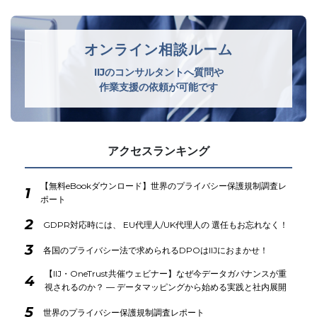
オンライン相談ルーム
IIJのコンサルタントへ質問や
作業支援の依頼が可能です
アクセスランキング
【無料eBookダウンロード】世界のプライバシー保護規制調査レ
1
ポート
2
GDPR対応時には、 EU代理人/UK代理人の 選任もお忘れなく！
3
各国のプライバシー法で求められるDPOはIIJにおまかせ！
【IIJ・OneTrust共催ウェビナー】なぜ今データガバナンスが重
4
視されるのか？ ― データマッピングから始める実践と社内展開
5
世界のプライバシー保護規制調査レポート