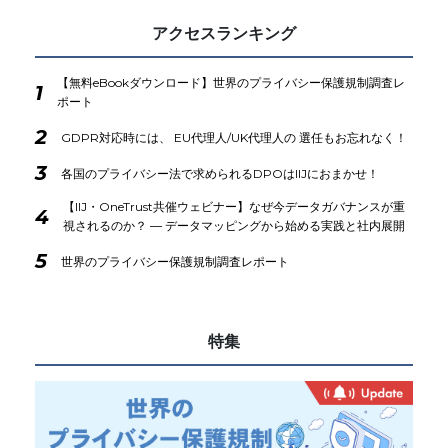
アクセスランキング
【無料eBookダウンロード】世界のプライバシー保護規制調査レ
1
ポート
2
GDPR対応時には、 EU代理人/UK代理人の 選任もお忘れなく！
3
各国のプライバシー法で求められるDPOはIIJにおまかせ！
【IIJ・OneTrust共催ウェビナー】なぜ今データガバナンスが重
4
視されるのか？ ― データマッピングから始める実践と社内展開
5
世界のプライバシー保護規制調査レポート
特集