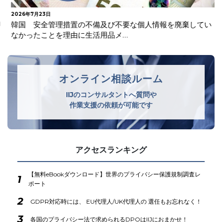
2026年7月23日
韓国 安全管理措置の不備及び不要な個人情報を廃棄してい
なかったことを理由に生活用品メ…
オンライン相談ルーム
IIJのコンサルタントへ質問や
作業支援の依頼が可能です
アクセスランキング
【無料eBookダウンロード】世界のプライバシー保護規制調査レ
1
ポート
2
GDPR対応時には、 EU代理人/UK代理人の 選任もお忘れなく！
3
各国のプライバシー法で求められるDPOはIIJにおまかせ！