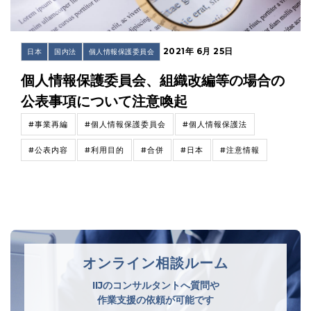
2021年 6月 25日
日本
国内法
個人情報保護委員会
個人情報保護委員会、組織改編等の場合の
公表事項について注意喚起
#事業再編
#個人情報保護委員会
#個人情報保護法
#公表内容
#利用目的
#合併
#日本
#注意情報
オンライン相談ルーム
IIJのコンサルタントへ質問や
作業支援の依頼が可能です