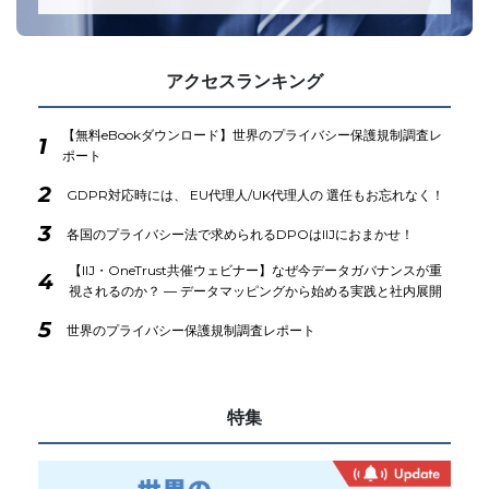
アクセスランキング
【無料eBookダウンロード】世界のプライバシー保護規制調査レ
1
ポート
2
GDPR対応時には、 EU代理人/UK代理人の 選任もお忘れなく！
3
各国のプライバシー法で求められるDPOはIIJにおまかせ！
【IIJ・OneTrust共催ウェビナー】なぜ今データガバナンスが重
4
視されるのか？ ― データマッピングから始める実践と社内展開
5
世界のプライバシー保護規制調査レポート
特集