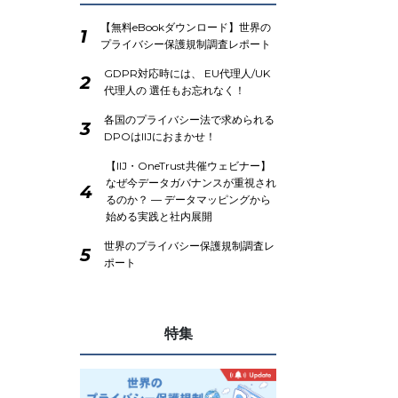
【無料eBookダウンロード】世界の
1
プライバシー保護規制調査レポート
GDPR対応時には、 EU代理人/UK
2
代理人の 選任もお忘れなく！
各国のプライバシー法で求められる
3
DPOはIIJにおまかせ！
【IIJ・OneTrust共催ウェビナー】
なぜ今データガバナンスが重視され
4
るのか？ ― データマッピングから
始める実践と社内展開
世界のプライバシー保護規制調査レ
5
ポート
特集