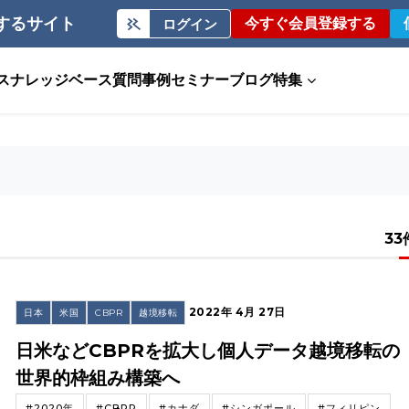
するサイト
今すぐ会員登録する
ログイン
ス
ナレッジベース
質問事例
セミナー
ブログ
特集
33
2022年 4月 27日
日本
米国
CBPR
越境移転
日米などCBPRを拡大し個人データ越境移転の
世界的枠組み構築へ
#2020年
#CBPR
#カナダ
#シンガポール
#フィリピン