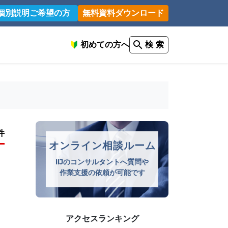
個別説明ご希望の方
無料資料ダウンロード
初めての方へ
検 索
件
オンライン相談ルーム
IIJのコンサルタントへ質問や
作業支援の依頼が可能です
アクセスランキング