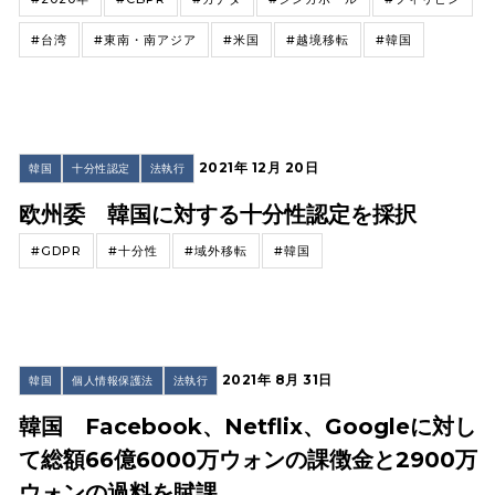
#台湾
#東南・南アジア
#米国
#越境移転
#韓国
2021年 12月 20日
韓国
十分性認定
法執行
欧州委 韓国に対する十分性認定を採択
#GDPR
#十分性
#域外移転
#韓国
2021年 8月 31日
韓国
個人情報保護法
法執行
韓国 Facebook、Netflix、Googleに対し
て総額66億6000万ウォンの課徴金と2900万
ウォンの過料を賦課