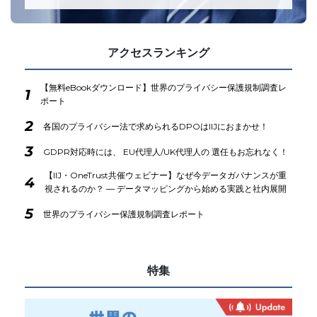
アクセスランキング
【無料eBookダウンロード】世界のプライバシー保護規制調査レ
1
ポート
2
各国のプライバシー法で求められるDPOはIIJにおまかせ！
3
GDPR対応時には、 EU代理人/UK代理人の 選任もお忘れなく！
【IIJ・OneTrust共催ウェビナー】なぜ今データガバナンスが重
4
視されるのか？ ― データマッピングから始める実践と社内展開
5
世界のプライバシー保護規制調査レポート
特集