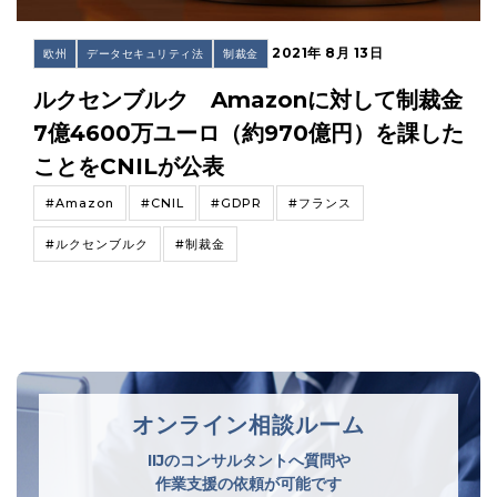
2021年 8月 13日
欧州
データセキュリティ法
制裁金
ルクセンブルク Amazonに対して制裁金
7億4600万ユーロ（約970億円）を課した
ことをCNILが公表
#Amazon
#CNIL
#GDPR
#フランス
#ルクセンブルク
#制裁金
オンライン相談ルーム
IIJのコンサルタントへ質問や
作業支援の依頼が可能です