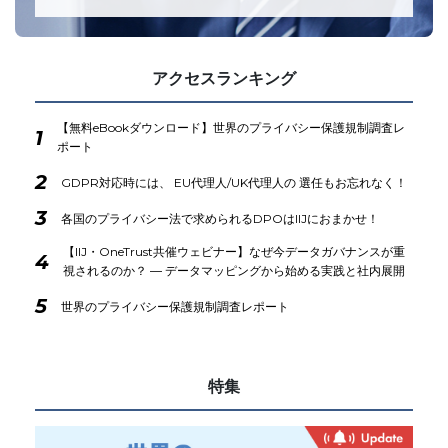
アクセスランキング
【無料eBookダウンロード】世界のプライバシー保護規制調査レ
1
ポート
2
GDPR対応時には、 EU代理人/UK代理人の 選任もお忘れなく！
3
各国のプライバシー法で求められるDPOはIIJにおまかせ！
【IIJ・OneTrust共催ウェビナー】なぜ今データガバナンスが重
4
視されるのか？ ― データマッピングから始める実践と社内展開
5
世界のプライバシー保護規制調査レポート
特集