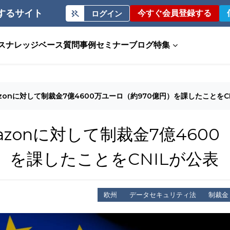
するサイト
今すぐ会員登録する
ログイン
ス
ナレッジベース
質問事例
セミナー
ブログ
特集
zonに対して制裁金7億4600万ユーロ（約970億円）を課したことをC
zonに対して制裁金7億4600
）を課したことをCNILが公表
欧州
データセキュリティ法
制裁金