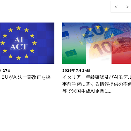
月 27日
2026年 7月 24日
EUがAI法一部改正を採
イタリア 年齢確認及びAIモデ
事前学習に関する情報提供の不
等で米国生成AI企業に…