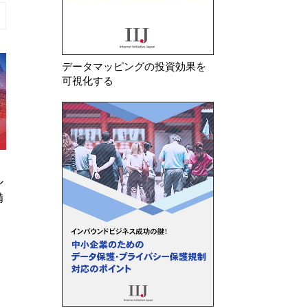
データマッピングの投資効果を
可視化する
2026年 7月 23日
2026年 8月 3日
ル
韓国 安全管理措置の不備及び不
EU AI法が施行
備
要な個人情報を廃棄していなかっ
たことを理由に生活用品メ…