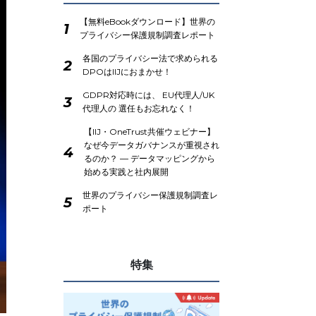
【無料eBookダウンロード】世界の
1
プライバシー保護規制調査レポート
各国のプライバシー法で求められる
2
DPOはIIJにおまかせ！
GDPR対応時には、 EU代理人/UK
3
代理人の 選任もお忘れなく！
【IIJ・OneTrust共催ウェビナー】
なぜ今データガバナンスが重視され
4
るのか？ ― データマッピングから
始める実践と社内展開
世界のプライバシー保護規制調査レ
5
ポート
特集