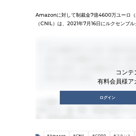
Amazonに対して制裁金7億4600万ユーロ
（CNIL）は、2021年7月16日にルクセンブルク
コンテ
有料会員様ア
ログイン
#Amazon
#CNIL
#GDPR
#フランス