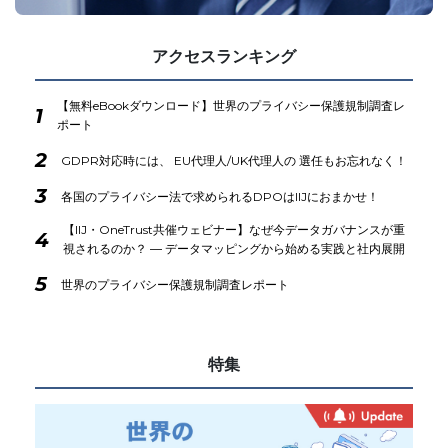
アクセスランキング
【無料eBookダウンロード】世界のプライバシー保護規制調査レ
1
ポート
2
GDPR対応時には、 EU代理人/UK代理人の 選任もお忘れなく！
3
各国のプライバシー法で求められるDPOはIIJにおまかせ！
【IIJ・OneTrust共催ウェビナー】なぜ今データガバナンスが重
4
視されるのか？ ― データマッピングから始める実践と社内展開
5
世界のプライバシー保護規制調査レポート
特集