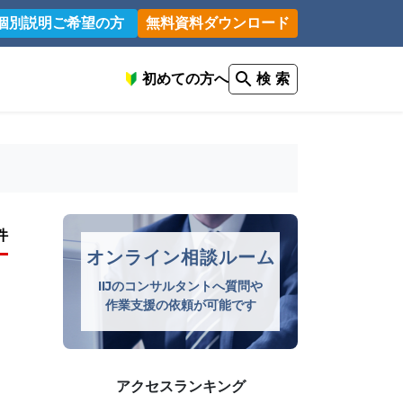
個別説明ご希望の方
無料資料ダウンロード
初めての方へ
検 索
件
オンライン相談ルーム
IIJのコンサルタントへ質問や
作業支援の依頼が可能です
アクセスランキング