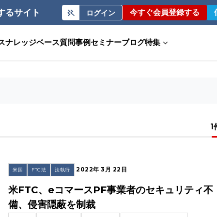
するサイト
今すぐ会員登録する
ログイン
ス
ナレッジベース
質問事例
セミナー
ブログ
特集
1
2022年 3月 22日
米国
FTC法
法執行
米FTC、eコマースPF事業者のセキュリティ不
備、侵害隠蔽を制裁