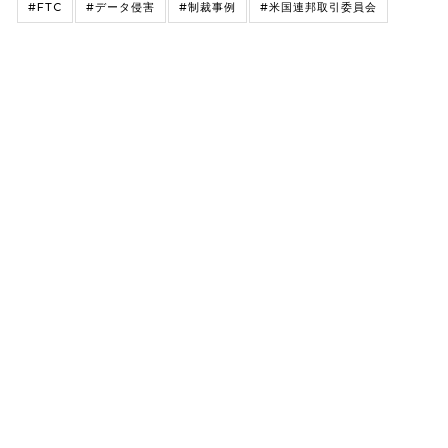
#FTC
#データ侵害
#制裁事例
#米国連邦取引委員会