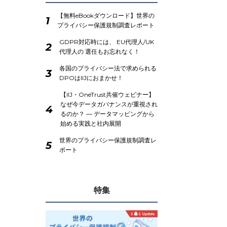
【無料eBookダウンロード】世界の
1
プライバシー保護規制調査レポート
GDPR対応時には、 EU代理人/UK
2
代理人の 選任もお忘れなく！
各国のプライバシー法で求められる
3
DPOはIIJにおまかせ！
【IIJ・OneTrust共催ウェビナー】
なぜ今データガバナンスが重視され
4
るのか？ ― データマッピングから
始める実践と社内展開
世界のプライバシー保護規制調査レ
5
ポート
特集