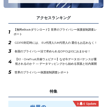
アクセスランキング
【無料eBookダウンロード】世界のプライバシー保護規制調査レ
1
ポート
2
GDPR対応時には、 EU代理人/UK代理人の 選任もお忘れなく！
3
各国のプライバシー法で求められるDPOはIIJにおまかせ！
【IIJ・OneTrust共催ウェビナー】なぜ今データガバナンスが重
4
視されるのか？ ― データマッピングから始める実践と社内展開
5
世界のプライバシー保護規制調査レポート
特集