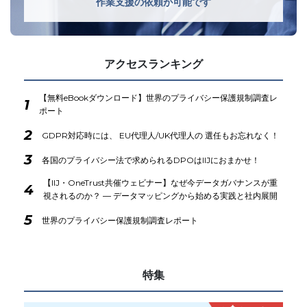
作業支援の依頼が可能です
アクセスランキング
【無料eBookダウンロード】世界のプライバシー保護規制調査レ
1
ポート
2
GDPR対応時には、 EU代理人/UK代理人の 選任もお忘れなく！
3
各国のプライバシー法で求められるDPOはIIJにおまかせ！
【IIJ・OneTrust共催ウェビナー】なぜ今データガバナンスが重
4
視されるのか？ ― データマッピングから始める実践と社内展開
5
世界のプライバシー保護規制調査レポート
特集