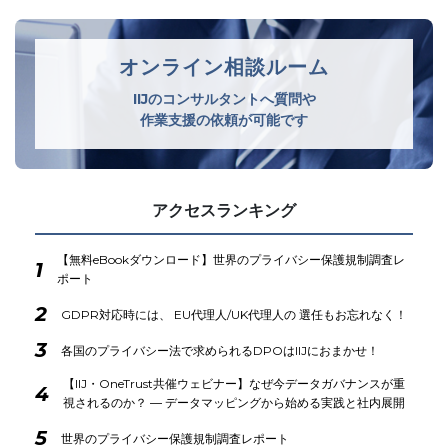
オンライン相談ルーム
IIJのコンサルタントへ質問や
作業支援の依頼が可能です
アクセスランキング
【無料eBookダウンロード】世界のプライバシー保護規制調査レ
1
ポート
2
GDPR対応時には、 EU代理人/UK代理人の 選任もお忘れなく！
3
各国のプライバシー法で求められるDPOはIIJにおまかせ！
【IIJ・OneTrust共催ウェビナー】なぜ今データガバナンスが重
4
視されるのか？ ― データマッピングから始める実践と社内展開
5
世界のプライバシー保護規制調査レポート