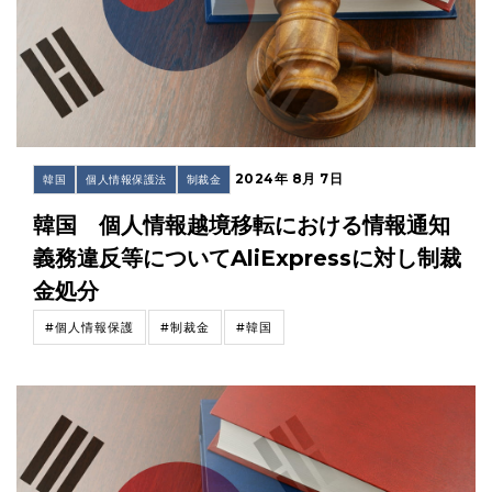
2024年 8月 7日
韓国
個人情報保護法
制裁金
韓国 個人情報越境移転における情報通知
義務違反等についてAliExpressに対し制裁
金処分
#個人情報保護
#制裁金
#韓国