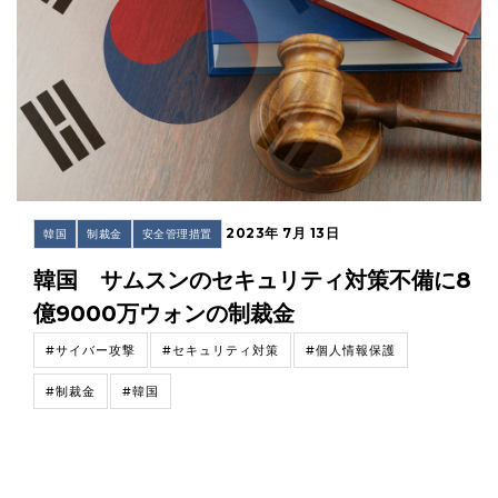
2023年 7月 13日
韓国
制裁金
安全管理措置
韓国 サムスンのセキュリティ対策不備に8
億9000万ウォンの制裁金
#サイバー攻撃
#セキュリティ対策
#個人情報保護
#制裁金
#韓国