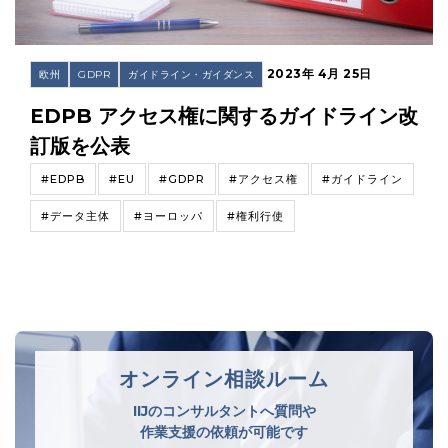
2023年 4月 25日
欧州
GDPR
ガイドライン・ガイダンス
EDPB アクセス権に関するガイドライン改
訂版を公表
#EDPB
#EU
#GDPR
#アクセス権
#ガイドライン
#データ主体
#ヨーロッパ
#権利行使
オンライン相談ルーム
IIJのコンサルタントへ質問や
作業支援の依頼が可能です