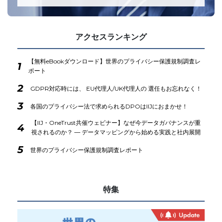
アクセスランキング
【無料eBookダウンロード】世界のプライバシー保護規制調査レ
1
ポート
2
GDPR対応時には、 EU代理人/UK代理人の 選任もお忘れなく！
3
各国のプライバシー法で求められるDPOはIIJにおまかせ！
【IIJ・OneTrust共催ウェビナー】なぜ今データガバナンスが重
4
視されるのか？ ― データマッピングから始める実践と社内展開
5
世界のプライバシー保護規制調査レポート
特集