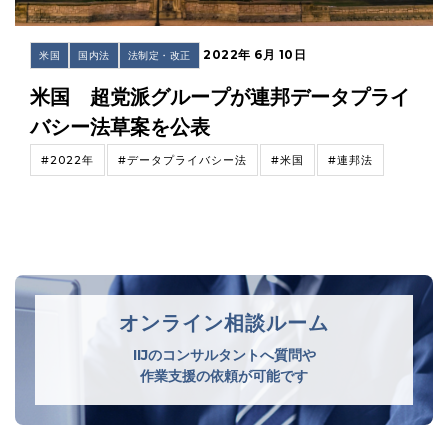
2022年 6月 10日
米国
国内法
法制定・改正
米国 超党派グループが連邦データプライ
バシー法草案を公表
#2022年
#データプライバシー法
#米国
#連邦法
オンライン相談ルーム
IIJのコンサルタントへ質問や
作業支援の依頼が可能です