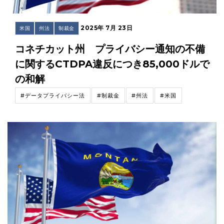
2025年 7月 23日
米国
州法
制裁金
コネチカット州 プライバシー通知の不備
に関するCTDPA違反につき85,000ドルで
の和解
#データプライバシー法
#制裁金
#州法
#米国