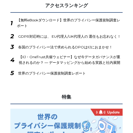
アクセスランキング
【無料eBookダウンロード】世界のプライバシー保護規制調査レ
1
ポート
2
GDPR対応時には、 EU代理人/UK代理人の 選任もお忘れなく！
3
各国のプライバシー法で求められるDPOはIIJにおまかせ！
【IIJ・OneTrust共催ウェビナー】なぜ今データガバナンスが重
4
視されるのか？ ― データマッピングから始める実践と社内展開
5
世界のプライバシー保護規制調査レポート
特集