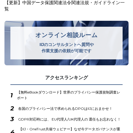
中国 インターネット空間における取締りを強化
オンライン相談ルーム
IIJのコンサルタントへ質問や
作業支援の依頼が可能です
アクセスランキング
【無料eBookダウンロード】世界のプライバシー保護規制調査レ
1
ポート
2
各国のプライバシー法で求められるDPOはIIJにおまかせ！
3
GDPR対応時には、 EU代理人/UK代理人の 選任もお忘れなく！
【IIJ・OneTrust共催ウェビナー】なぜ今データガバナンスが重
4