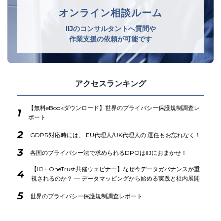
オンライン相談ルーム
IIJのコンサルタントへ質問や
作業支援の依頼が可能です
アクセスランキング
【無料eBookダウンロード】世界のプライバシー保護規制調査レ
1
ポート
2
GDPR対応時には、 EU代理人/UK代理人の 選任もお忘れなく！
3
各国のプライバシー法で求められるDPOはIIJにおまかせ！
【IIJ・OneTrust共催ウェビナー】なぜ今データガバナンスが重
4
視されるのか？ ― データマッピングから始める実践と社内展開
5
世界のプライバシー保護規制調査レポート