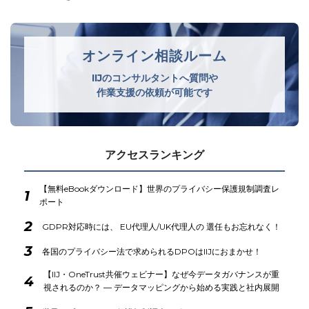
オンライン相談ルーム
IIJのコンサルタントへ質問や
作業支援の依頼が可能です
アクセスランキング
【無料eBookダウンロード】世界のプライバシー保護規制調査レ
1
ポート
2
GDPR対応時には、 EU代理人/UK代理人の 選任もお忘れなく！
3
各国のプライバシー法で求められるDPOはIIJにおまかせ！
【IIJ・OneTrust共催ウェビナー】なぜ今データガバナンスが重
4
視されるのか？ ― データマッピングから始める実践と社内展開