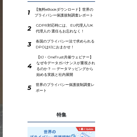
【無料eBookダウンロード】世界の
1
プライバシー保護規制調査レポート
GDPR対応時には、 EU代理人/UK
2
代理人の 選任もお忘れなく！
各国のプライバシー法で求められる
3
DPOはIIJにおまかせ！
【IIJ・OneTrust共催ウェビナー】
なぜ今データガバナンスが重視され
4
るのか？ ― データマッピングから
始める実践と社内展開
世界のプライバシー保護規制調査レ
5
ポート
特集