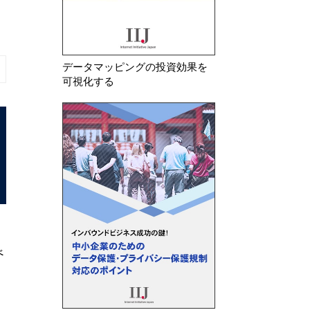
データマッピングの投資効果を
可視化する
2026年 7月 22日
2026年 8月 7日
【更新】欧州委 AI法透明性義務
フランスCNIL 
べ
のガイドライン案を公開
けるトラッキング
る指針のQ&…