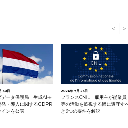
月 30日
2026年 7月 23日
ダデータ保護局 生成AIモ
フランスCNIL 雇用主が従業員
開発・導入に関するGDPR
等の活動を監視する際に遵守す
ラインを公表
き3つの要件を解説