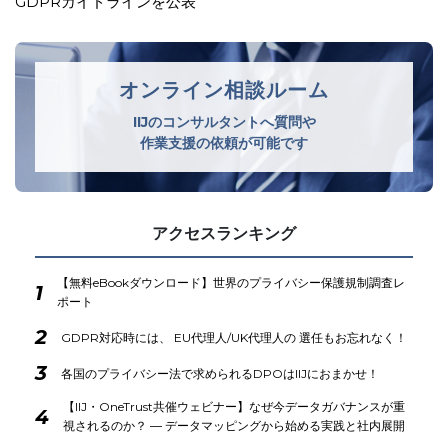
の不備等で米国生成AI企業に…
オンライン相談ルーム
IIJのコンサルタントへ質問や
作業支援の依頼が可能です
アクセスランキング
【無料eBookダウンロード】世界のプライバシー保護規制調査レ
1
ポート
2
GDPR対応時には、 EU代理人/UK代理人の 選任もお忘れなく！
3
各国のプライバシー法で求められるDPOはIIJにおまかせ！
【IIJ・OneTrust共催ウェビナー】なぜ今データガバナンスが重
4
視されるのか？ ― データマッピングから始める実践と社内展開