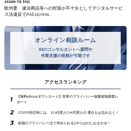
2026年 7月 24日
イタリア 年齢確認及びAIモデル事前学習に関する情報提供
の不備等で米国生成AI企業に…
オンライン相談ルーム
IIJのコンサルタントへ質問や
作業支援の依頼が可能です
アクセスランキング
【無料eBookダウンロード】世界のプライバシー保護規制調査レ
1
ポート
2
GDPR対応時には、 EU代理人/UK代理人の 選任もお忘れなく！
3
各国のプライバシー法で求められるDPOはIIJにおまかせ！