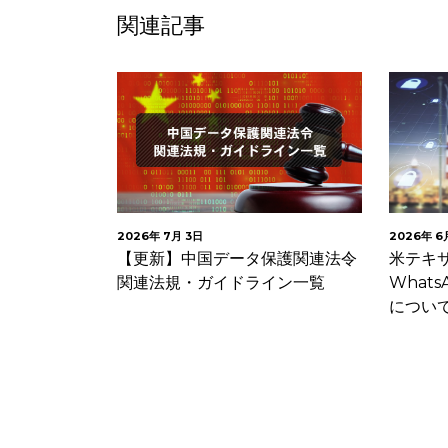
関連記事
2026年 7月 3日
2026年 6月 5
ティ技術
【更新】中国データ保護関連法令
米テキサス
範（意見
関連法規・ガイドライン一覧
WhatsA
募…
について提