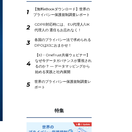
【無料eBookダウンロード】世界の
1
プライバシー保護規制調査レポート
GDPR対応時には、 EU代理人/UK
2
代理人の 選任もお忘れなく！
各国のプライバシー法で求められる
3
DPOはIIJにおまかせ！
【IIJ・OneTrust共催ウェビナー】
なぜ今データガバナンスが重視され
4
るのか？ ― データマッピングから
始める実践と社内展開
世界のプライバシー保護規制調査レ
5
ポート
特集