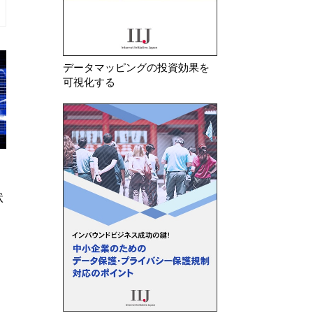
データマッピングの投資効果を
可視化する
2026年 3月 3日
2026年 8月 6日
中国 インターネット空間におけ
中国 「情報セキュ
る取締りを強化
個人情報セキュリティ
募集案）」に関する意