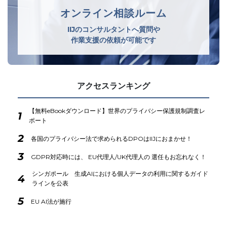
オンライン相談ルーム
IIJのコンサルタントへ質問や
作業支援の依頼が可能です
アクセスランキング
【無料eBookダウンロード】世界のプライバシー保護規制調査レ
1
ポート
2
各国のプライバシー法で求められるDPOはIIJにおまかせ！
3
GDPR対応時には、 EU代理人/UK代理人の 選任もお忘れなく！
シンガポール 生成AIにおける個人データの利用に関するガイド
4
ラインを公表
5
EU AI法が施行